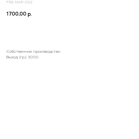
FRS-NAP-002
1700,00
р.
Заказать
Собственное производство
Выход (гр.): 3000