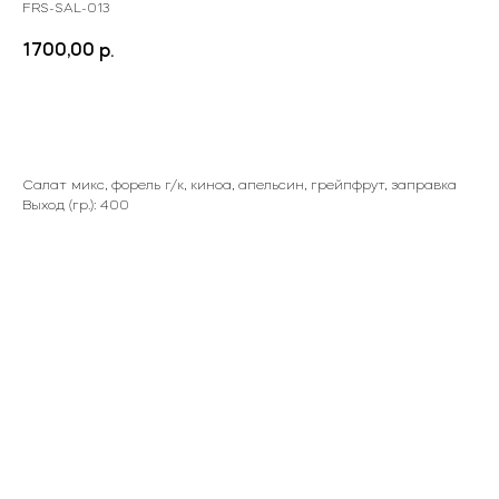
FRS-SAL-013
1700,00
р.
Заказать
Салат микс, форель г/к, киноа, апельсин, грейпфрут, заправка
Выход (гр.): 400