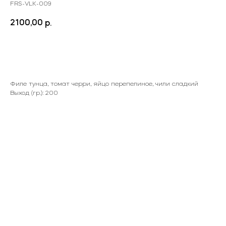
FRS-VLK-009
2100,00
р.
Заказать
Филе тунца, томат черри, яйцо перепелиное, чили сладкий
Выход (гр.): 200