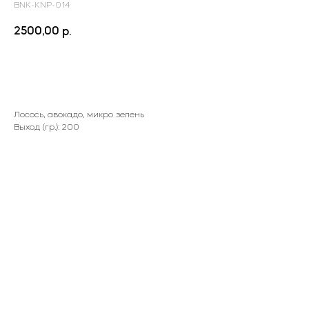
BNK-KNP-014
2500,00
р.
Заказать
Лосось, авокадо, микро зелень
Выход (гр.): 200