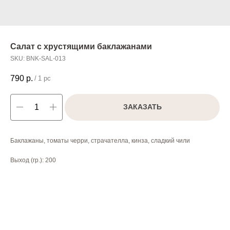
Салат с хрустящими баклажанами
SKU:
BNK-SAL-013
790
р.
/
1 pc
ЗАКАЗАТЬ
Баклажаны, томаты черри, страчателла, кинза, сладкий чили
Выход (гр.): 200