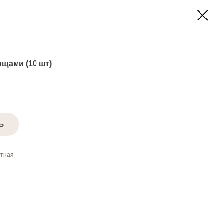
щами (10 шт)
Ь
етная