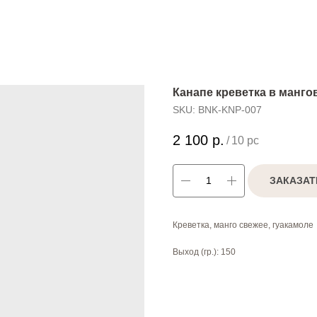
Канапе креветка в мангов
SKU:
BNK-KNP-007
2 100
р.
/
10 pc
ЗАКАЗАТ
Креветка, манго свежее, гуакамоле
Выход (гр.): 150