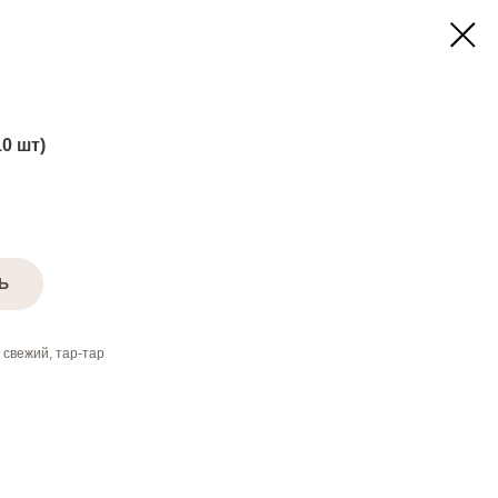
0 шт)
Ь
 свежий, тар-тар