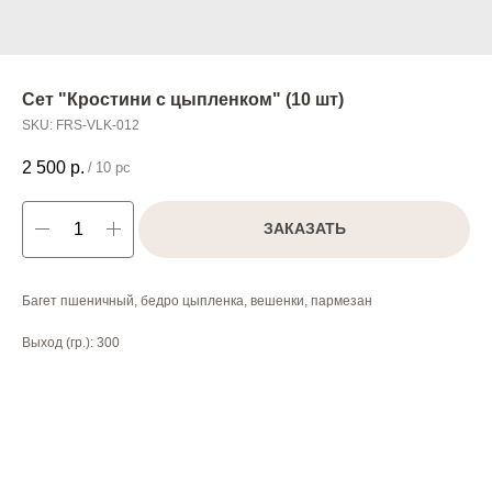
Сет "Кростини с цыпленком" (10 шт)
SKU:
FRS-VLK-012
2 500
р.
/
10 pc
ЗАКАЗАТЬ
Багет пшеничный, бедро цыпленка, вешенки, пармезан
Выход (гр.): 300