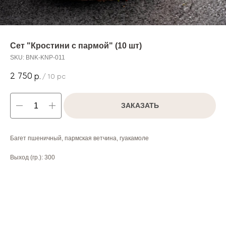
Сет "Кростини с пармой" (10 шт)
SKU:
BNK-KNP-011
2 750
р.
/
10 pc
ЗАКАЗАТЬ
Багет пшеничный, пармская ветчина, гуакамоле
Выход (гр.): 300