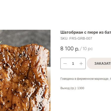
Шатобриан с пюре из бата
SKU:
FRS-GRB-007
8 100
р.
/
10 pc
ЗАКАЗАТ
Говядина в фирменном маринаде, б
Выход (гр.): 1300