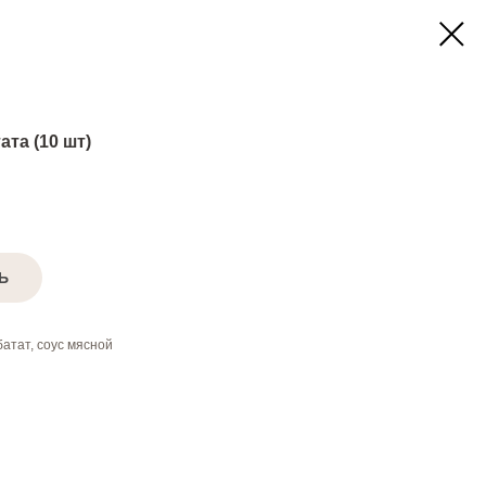
та (10 шт)
Ь
атат, соус мясной